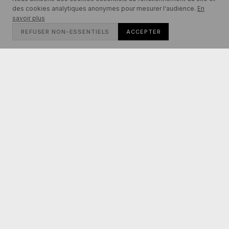
des cookies analytiques anonymes pour mesurer l'audience.
En
savoir plus
REFUSER NON-ESSENTIELS
ACCEPTER
Polas géants en édition limitée.
Inscrivez-vous pour être informé(e) en avant-première des nouvelles
collections
S'INSCRIRE
VOUS ÊTES UNE
Découvrez notre offre sur-
ENTREPRISE ?
mesure →
SUR MESURE
MENTIONS LÉGALES
CGV
CONFIDENTIALITÉ
CONTACT
INSTAGRAM ↗